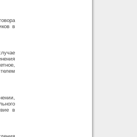
говора
иков в
случае
енения
тное,
ителем
ении,
льного
твие в
дения