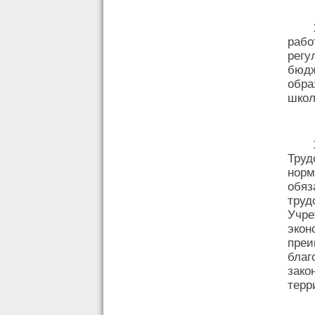
раб
регу
бюд
обра
школ
Тру
норм
обяз
тру
Учр
экон
пре
благ
зак
терр