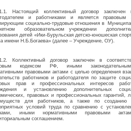
1.1. Настоящий коллективный договор заключен 
отодателем и работниками и является правовым а
лирующим социально-трудовые отношения в Муницип
жетном образовательном учреждении дополнител
зования детей «Ики-Бурульская детско-юношеская спор
а имени Н.Б.Богаева» (далее – Учреждение, ОУ).
1.2. Коллективный договор заключен в соответст
довым кодексом РФ, иными законодательн
ативными правовыми актами с целью определения вз
ательств работников и работодателя по защите соци
довых прав и профессиональных интересов работ
еждения и установлению дополнительных социа
омических, правовых и профессиональных гарантий, л
имуществ для работников, а также по созданию 
оприятных условий труда по сравнению с установл
онами, иными нормативными правовыми акт
иториальным соглашением.