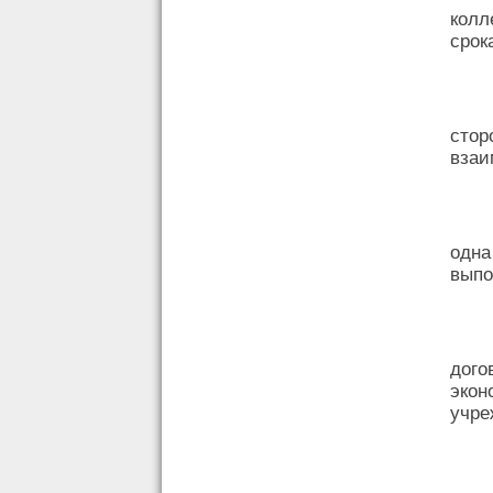
колл
срок
стор
взаи
одна
выпо
дого
эко
учре