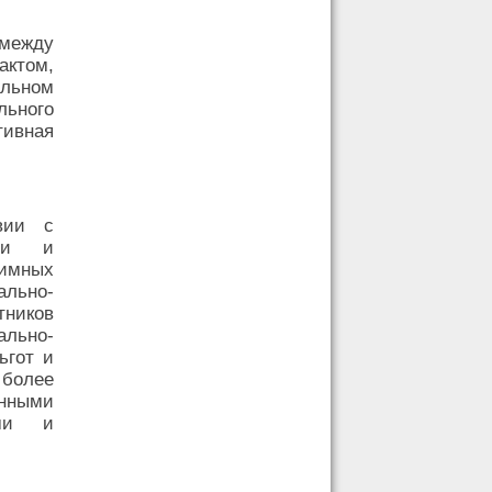
между
ктом,
альном
ьного
тивная
вии с
ыми и
аимных
ально-
ников
льно-
ьгот и
более
енными
ами и