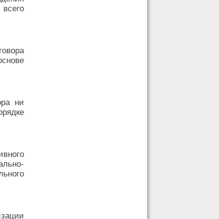
 всего
говора
основе
ора ни
орядке
ивного
ально-
ьного
изации