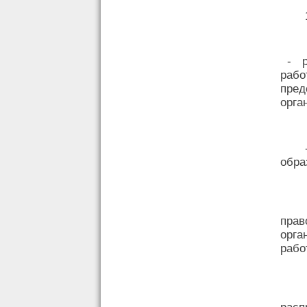
- 
раб
пре
орга
обра
пра
орга
рабо
расп