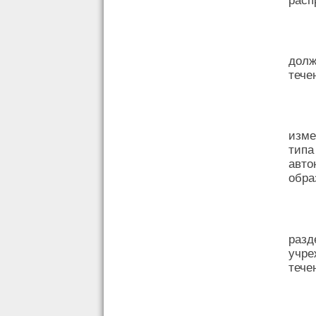
долж
тече
изме
тип
авто
обра
раз
учре
тече