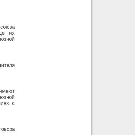
союза
це их
юзной
дителя
 имеют
оюзной
ниях с
овора