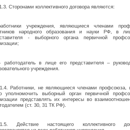
1.3. Сторонами коллективного договора являются:
работники учреждения, являющиеся членами проф
отников народного образования и науки РФ, в ли
дставителя - выборного органа первичной профсо
низации;
- работодатель в лице его представителя – руково
зовательного учреждения.
1.4. Работники, не являющиеся членами профсоюза,
во уполномочить выборный орган первичной профс
низации представлять их интересы во взаимоотноше
тодателем (ст. 30, 31 ТК РФ).
1.5. Действие настоящего коллективного дог
ространяется на всех работников учреждения.