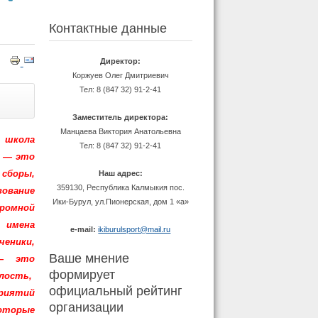
Контактные данные
Директор:
Коржуев Олег Дмитриевич
Тел: 8 (847 32) 91-2-41
Заместитель директора:
Манцаева Виктория Анатольевна
 школа
Тел: 8 (847 32) 91-2-41
 — это
 сборы,
Наш адрес:
359130, Республика Калмыкия пос.
вование
Ики-Бурул, ул.Пионерская, дом 1 «а»
ромной
 имена
e-mail:
ikiburulsport@mail.ru
ченики,
Ваше мнение
 — это
формирует
елость,
официальный рейтинг
риятий
организации
оторые