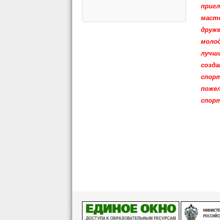
приг
маст
друж
моло
лучш
созд
спор
поже
спорт