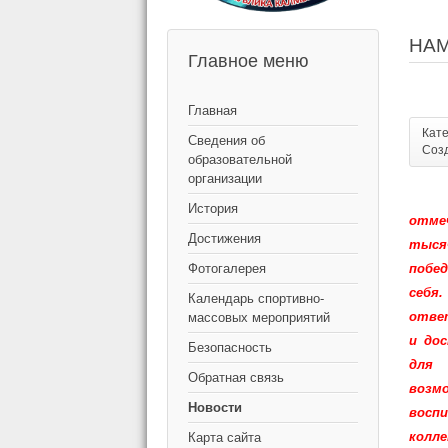
НАМ
Главное меню
Главная
Кат
Сведения об
Созд
образовательной
организации
История
отме
Достижения
тыся
Фотогалерея
побед
себя
Календарь спортивно-
отве
массовых мероприятий
и дос
Безопасность
для 
Обратная связь
возм
Новости
восп
колл
Карта сайта