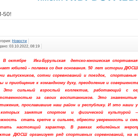
-50!
егория:
Новости
ано: 03.10.2022, 08:19
В октябре Ики-Бурульская детско-юношеская спортивная
чает юбилей – полвека
со дня основания.
50 лет истории ДЮСШ
чи выпускников, сотни соревнований и поездок, спортивные
ы и приобщение к командному духу, преодоление и совершенст
. Это сильный взрослый коллектив, работающий с ог
тственностью за своих воспитанников. Это знаменитые
тижения, прославившие наш район и республику. И это наши у
которых занятия спортом и физической культурой
ожность стать крепче и сильнее, обрести уверенность и см
итать настоящий характер.
В рамках юбилейных мероп
ектив ДЮСШ организует ряд спортивных соревнований, на к