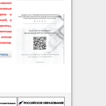
тивного
епления
орта и
онд, и
амоты,
ектива
ы хотим
спехов,
перед