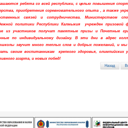
лашаются ребята со всей республики, с целью повышения спор
ерства, приобретения соревновательного опыта , а также укр
ественных связей и сотрудничества. Министерством сп
дежной политики Республики Калмыкия учрежден призовой ф
ие из участников получат памятные призы и Почетные гр
анные по индивидуальному дизайну.
В эти дни в адрес колл
тшколы звучит много теплых слов и добрых пожеланий, и м
лать своим воспитанникам крепкого здоровья, олимпийских у
ивного азарта, и новых побед!
Назад
В